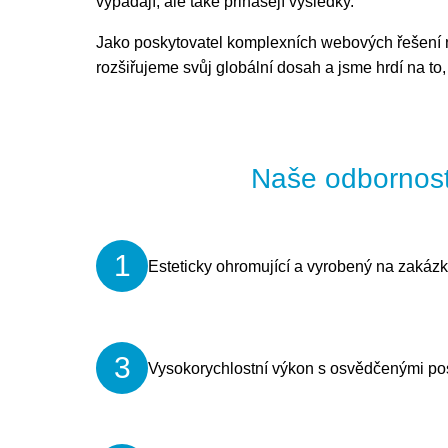
vypadají, ale také přinášejí výsledky.
Jako poskytovatel komplexních webových řešení n
rozšiřujeme svůj globální dosah a jsme hrdí na to
Naše odbornost
1
Esteticky ohromující a vyrobený na zakáz
3
Vysokorychlostní výkon s osvědčenými p