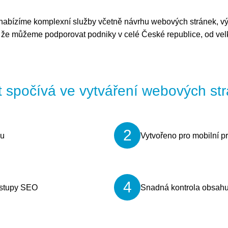
abízíme komplexní služby včetně návrhu webových stránek, výv
, že můžeme podporovat podniky v celé České republice, od velký
 spočívá ve vytváření webových strá
2
ku
Vytvořeno pro mobilní p
4
ostupy SEO
Snadná kontrola obsahu