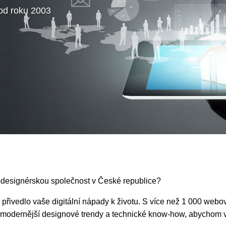
oper
od roku 2003
Core Web Vitals Optimization
 Executive
ebdesignérskou společnost v České republice?
y přivedlo vaše digitální nápady k životu. S více než 1 000 we
modernější designové trendy a technické know-how, abychom vyt