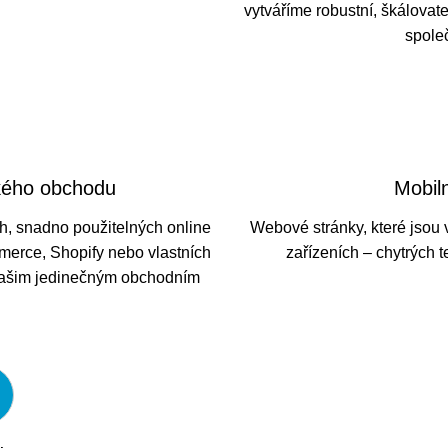
vytváříme robustní, škálovate
spole
kého obchodu
Mobil
ch, snadno použitelných online
Webové stránky, které jsou
rce, Shopify nebo vlastních
zařízeních – chytrých t
 vašim jedinečným obchodním