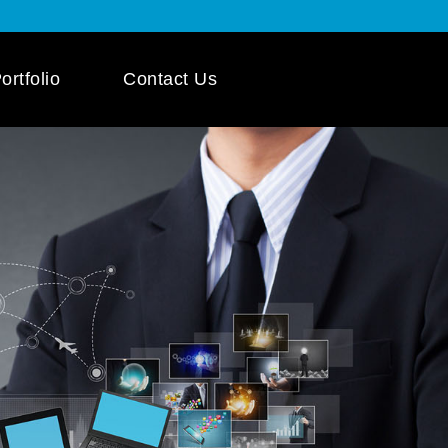
ortfolio
Contact Us
 App Development
ile App Development
 Mobile App
pment