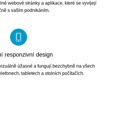
lné webové stránky a aplikace, které se vyvíjejí
čně s vaším podnikáním.
ní responzivní design
 vizuálně úžasné a fungují bezchybně na všech
elefonech, tabletech a stolních počítačích.